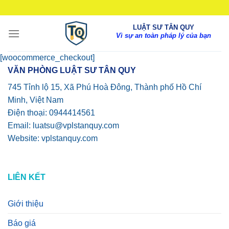
Bỏ
qua
LUẬT
SƯ TÂN QUY
nội
Vì sự an toàn pháp lý của bạn
dung
[woocommerce_checkout]
VĂN PHÒNG LUẬT SƯ TÂN QUY
745 Tỉnh lộ 15, Xã Phú Hoà Đông, Thành phố Hồ Chí
Minh, Việt Nam
Điện thoại: 0944414561
Email: luatsu@vplstanquy.com
Website: vplstanquy.com
LIÊN KẾT
Giới thiệu
Báo giá